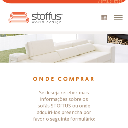
VISITAS:
3417653
EMPRESA
CATÁLOGO
SOFÁS
CADEIRÕES
CATÁLOGO DE TECIDOS
ONDE COMPRAR
ÁREA CLIENTE
ONDE COMPRAR
NOVIDADES
CONTACTOS
Se deseja receber mais
informações sobre os
sofás STOFFUS ou onde
STOFFUS 3D
adquiri-los preencha por
favor o seguinte formulário: