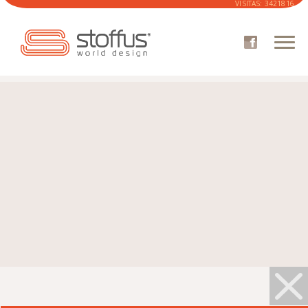
VISITAS:
3421816
EMPRESA
CATÁLOGO
SOFA
SILLONES
CATÁLOGO TELAS
DÓNDE COMPRAR
ÁREA DE CLIENTES
NOVEDADES
CONTACTOS
STOFFUS 3D